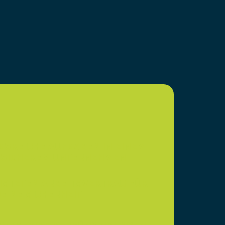
SREICHE AUFGABEN IN EINEM
SSICHEREM UNTERNEHMEN
ISTETEN ARBEITSVERTRAG FÜR
EINE SICHERHEIT