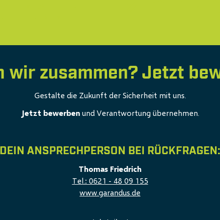
ZAHLREICHE A
AMMENHALT DURCH
BEI ÜBE
ARBEITEREVENTS
 wir zusammen? Jetzt bew
Gestalte die Zukunft der Sicherheit mit uns.
Jetzt bewerben
und Verantwortung übernehmen.
DEIN ANSPRECHPERSON BEI RÜCKFRAGEN
Thomas Friedrich
Tel.: 0621 - 48 09 155
www.garandus.de