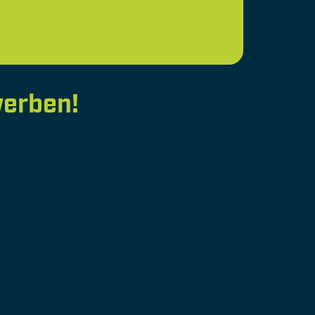
TTRAKTIVE VERGÜNSTIGUNGEN
R 1500 SERVICEPARTNERN
erben!
: