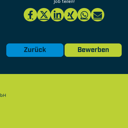
Job teilen!
Zurück
Bewerben
mbH