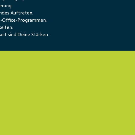
erung.
ndes Auftreten.
S-Office-Programmen.
eiten.
keit sind Deine Stärken.
Das bieten wir Dir
ARIFVERTRAG FÜR
ABWECHSLUNG
NSTLEISTUNGEN
ZUKUNFT
ULTUR UND EINEN
EINEN UNBEFR
MGANG MITEINANDER
D
EAM- UND