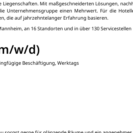
ie Liegenschaften. Mit maßgeschneiderten Lösungen, nach
t die Unternehmensgruppe einen Mehrwert. Für die Hotel
n, die auf jahrzehntelanger Erfahrung basieren.
Mannheim, an 16 Standorten und in über 130 Servicestellen 
(m/w/d)
ingfügige Beschäftigung, Werktags
? Du sorgst gerne für glänzende Räume und ein angenehmes 