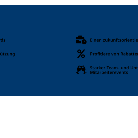
rds
Einen zukunftsorientie
tützung
Profitiere von Rabatt
Starker Team- und Un
Mitarbeiterevents