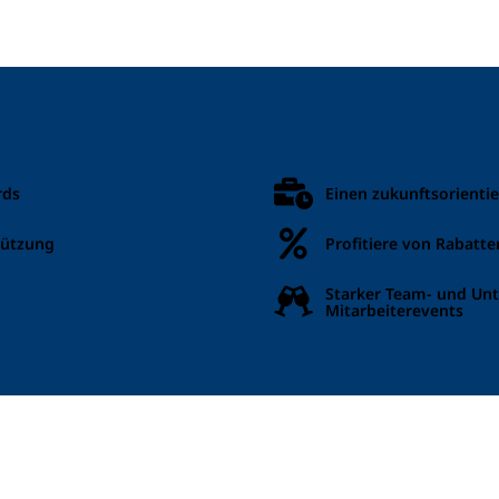
rds
Einen zukunftsorientie
tützung
Profitiere von Rabatt
Starker Team- und Un
Mitarbeiterevents