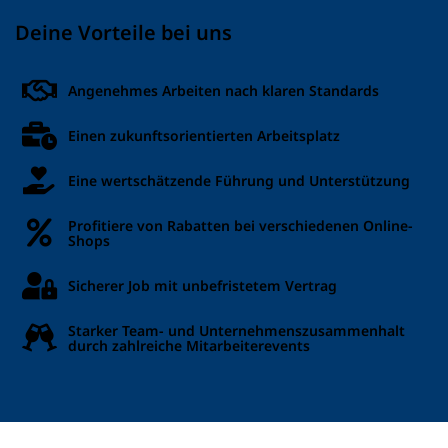
Deine Vorteile bei uns
Angenehmes Arbeiten nach klaren Standards
Einen zukunftsorientierten Arbeitsplatz
Eine wertschätzende Führung und Unterstützung
Profitiere von Rabatten bei verschiedenen Online-
Shops
Sicherer Job mit unbefristetem Vertrag
Starker Team- und Unternehmenszusammenhalt
durch zahlreiche Mitarbeiterevents